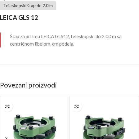
Teleskopski štap do 2.0 m
LEICA GLS 12
Štap za prizmu LEICA GLS12, teleskopski do 2.00 m sa
centričnom libelom, cm podela.
Povezani proizvodi