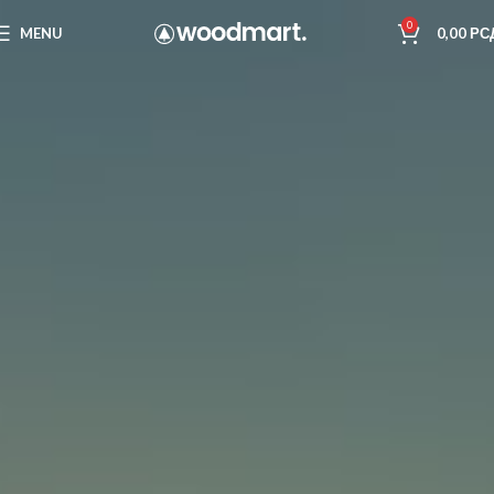
0
MENU
0,00
РС